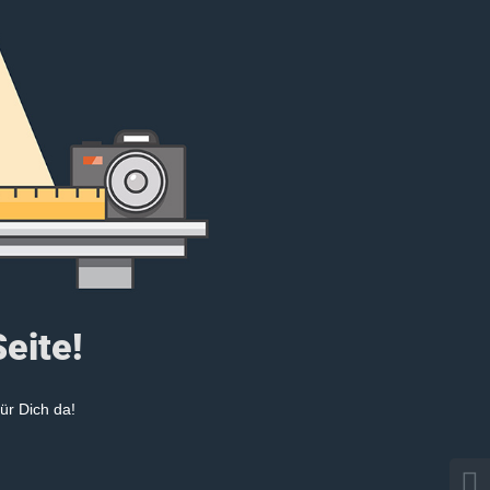
Seite!
ür Dich da!